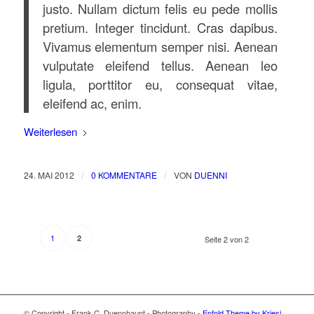
justo. Nullam dictum felis eu pede mollis
pretium. Integer tincidunt. Cras dapibus.
Vivamus elementum semper nisi. Aenean
vulputate eleifend tellus. Aenean leo
ligula, porttitor eu, consequat vitae,
eleifend ac, enim.
Weiterlesen
/
/
24. MAI 2012
0 KOMMENTARE
VON
DUENNI
1
2
Seite 2 von 2
© Copyright - Frank C. Duennhaupt - Photography -
Enfold Theme by Kriesi